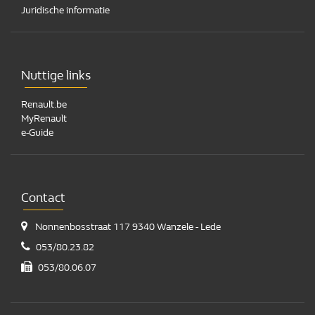
Juridische informatie
Nuttige links
Renault.be
MyRenault
e-Guide
Contact
Nonnenbosstraat 117
9340 Wanzele - Lede
053/80.23.82
053/80.06.07